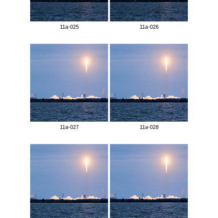
11a-025
11a-026
11a-027
11a-028